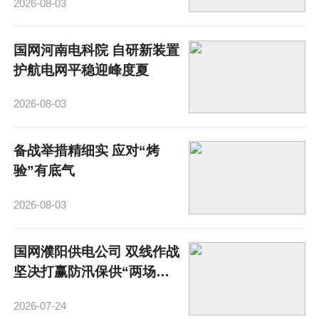
2026-08-03
国网河南电科院 自研新装置
护航电网平稳迎峰度夏
2026-08-03
备战举措精细实 应对“烤
验”有底气
2026-08-03
国网濮阳供电公司 双线作战
坚决打赢防汛保供“两场硬
仗”
2026-07-24