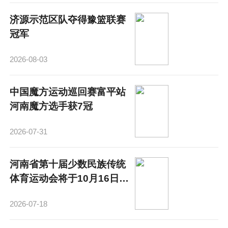
济源示范区队夺得豫篮联赛
冠军
2026-08-03
中国魔方运动巡回赛富平站
河南魔方选手获7冠
2026-07-31
河南省第十届少数民族传统
体育运动会将于10月16日在
洛阳开幕
2026-07-18