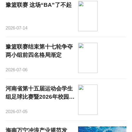
豫篮联赛 这场“BA”了不起
2026-07-14
豫篮联赛结束第十七轮争夺
两小组前四名格局渐定
2026-07-06
河南省第十五届运动会学生
组足球比赛暨2026年校园足
球“省长杯”比赛开幕
2026-07-05
海南万宁冲浪产业规范发