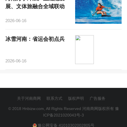
展、文体旅融合全域联动
2026-06-16
冰雪河南：省运会初点兵
2026-06-16
关于河南商网
联系方式
版权声明
广告服务
© 2018 Hnbizw.com, All Rights Reserved 河南商网版权所有
豫
ICP备2021020043号-3
豫公网安备 41010302002805号