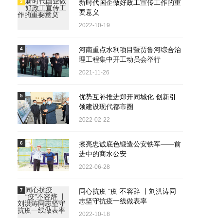
3
新时代国企做好政工宣传工作的重
要意义
2022-10-19
4
河南重点水利项目暨贾鲁河综合治
理工程集中开工动员会举行
2021-11-26
5
优势互补推进郑开同城化 创新引
领建设现代都市圈
2022-02-22
6
擦亮忠诚底色锻造公安铁军——前
进中的商水公安
2022-06-28
7
同心抗疫 “疫”不容辞 丨刘洪涛同
志坚守抗疫一线做表率
2022-10-18