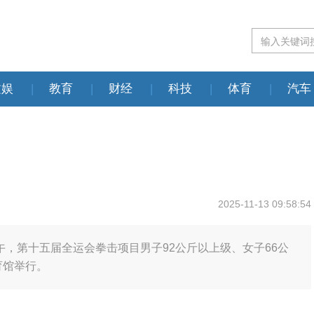
文娱
|
教育
|
财经
|
科技
|
体育
|
汽车
2025-11-13 09:58:54
午，第十五届全运会拳击项目男子92公斤以上级、女子66公
育馆举行。