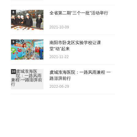
8
全省第二期“三个一批”活动举行
2021-10-09
9
南阳市卧龙区实验学校让课
堂“动”起来
2021-11-22
10
虞城淮海医院：一路风雨兼程 一
路澎湃前行
2022-06-29