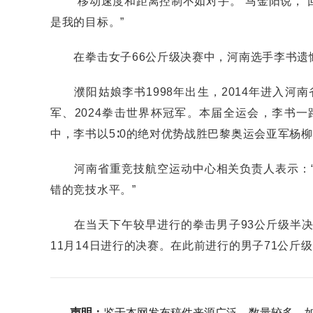
“移动速度和距离控制不如对手。”马金阳说，“
是我的目标。”
在拳击女子66公斤级决赛中，河南选手李书遗
濮阳姑娘李书1998年出生，2014年进入河南
军、2024拳击世界杯冠军。本届全运会，李书
中，李书以5∶0的绝对优势战胜巴黎奥运会亚军杨
河南省重竞技航空运动中心相关负责人表示：“
错的竞技水平。”
在当天下午较早进行的拳击男子93公斤级半决
11月14日进行的决赛。在此前进行的男子71公
声明：
鉴于本网发布稿件来源广泛、数量较多，