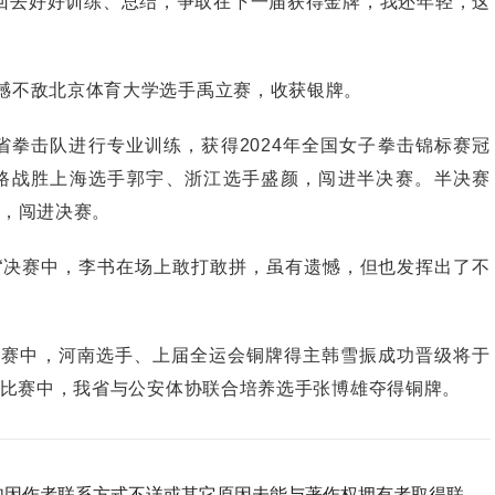
回去好好训练、总结，争取在下一届获得金牌，我还年轻，这
憾不敌北京体育大学选手禹立赛，收获银牌。
省拳击队进行专业训练，获得2024年全国女子拳击锦标赛冠
一路战胜上海选手郭宇、浙江选手盛颜，闯进半决赛。半决赛
柳，闯进决赛。
决赛中，李书在场上敢打敢拼，虽有遗憾，但也发挥出了不
赛中，河南选手、上届全运会铜牌得主韩雪振成功晋级将于
斤级比赛中，我省与公安体协联合培养选手张博雄夺得铜牌。
如因作者联系方式不详或其它原因未能与著作权拥有者取得联