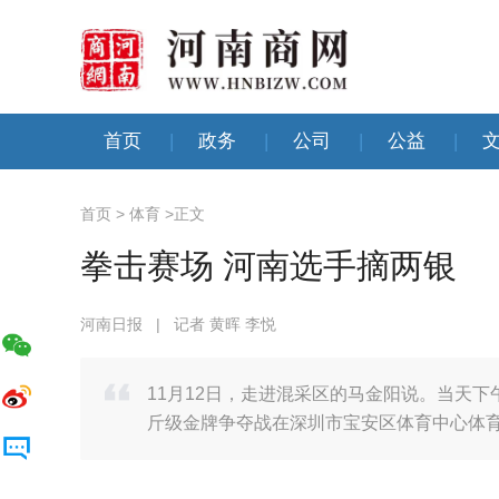
首页
|
政务
|
公司
|
公益
|
首页
>
体育
>
正文
拳击赛场 河南选手摘两银
河南日报
|
记者 黄晖 李悦
11月12日，走进混采区的马金阳说。当天下
斤级金牌争夺战在深圳市宝安区体育中心体