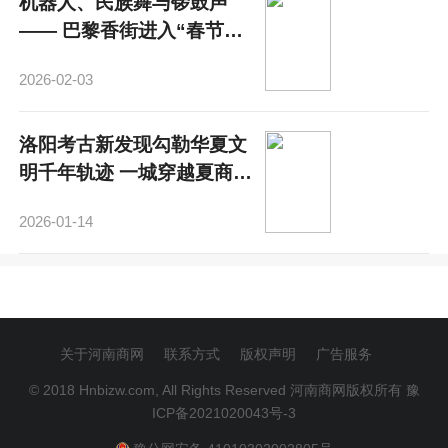
机器人、民族舞与锣鼓声
—— 巴黎香街进入“春节时
间”
2026-02-03
洛阳考古新发现勾勒华夏文
明千年轨迹 一城穿越夏商汉
魏
2026-01-14
关于河南商网
联系方式
版权声明
广告服务
© 2018 Hnbizw.com, All Rights Reserved 河南商网版权所有
豫
ICP备2021020043号-3