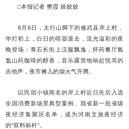
□本报记者 樊霞 姬姣姣
8月6日，太行山脚下的修武县岸上村，
华灯初上，白日的喧嚣退去，流光溢彩的夜
晚登场：青石长街上汉服飘逸，怀药餐厅氤
氲山药咖啡的醇香，音乐露营地响起悦耳的
吉他声，夜市摊儿的烟火气升腾。
以民宿小镇闻名的岸上村近日先后入选
全国消费新场景典型案例、我省新一批省级
夜经济集聚区名单，成为河南文旅夜经济
的“双料标杆”。