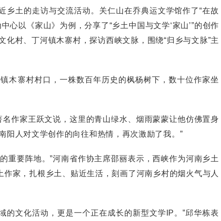
乡土的走访与交流活动。关仁山在乔典运文学馆作了“在故
中心以《家山》为例，分享了“乡土中国与文学‘家山’”的创作
文化村、丁河镇木寨村，探访西峡文脉，围绕“归乡与文脉”主
镇木寨村村口，一株数百年历史的枫杨树下，数十位作家坐
名作家王跃文说，这里的青山绿水、烟雨蒙蒙让他仿佛置身
南阳人对文学创作的向往和热情，再次激励了我。”
重要阵地。”河南省作协主席邵丽表示，西峡作为河南乡土
土作家，扎根乡土、贴近生活，刻画了河南乡村的烟火气与人
域的文化活动，更是一个正在成长的新型文学IP。”邱华栋表