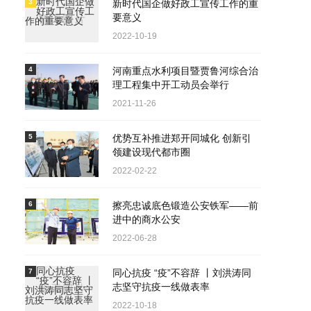
3
新时代国企做好政工宣传工作的重
要意义
2022-10-19
4
河南重点水利项目暨贾鲁河综合治
理工程集中开工动员会举行
2021-11-26
5
优势互补推进郑开同城化 创新引
领建设现代都市圈
2022-02-22
6
擦亮忠诚底色锻造公安铁军——前
进中的商水公安
2022-06-28
7
同心抗疫 “疫”不容辞 丨刘洪涛同
志坚守抗疫一线做表率
2022-10-18