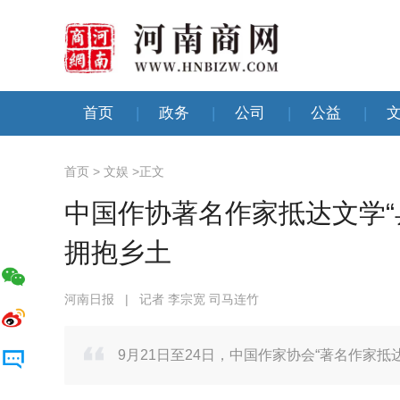
首页
|
政务
|
公司
|
公益
|
首页
>
文娱
>
正文
中国作协著名作家抵达文学“
拥抱乡土
河南日报
|
记者 李宗宽 司马连竹
9月21日至24日，中国作家协会“著名作家抵