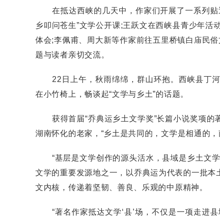
在抵达西峡的几天中，作家们开展了一系列贴近
乡叩问苍生”文学公开课;王跃文在西峡县青少年活动
体会;李佩甫、周大新等作家前往五里桥镇白庙民俗
题与读者亲切交流。
22日上午，秋雨绵绵，群山环抱。西峡县丁河
在小竹椅上，畅谈起“文学与乡土”的话题。
获得首届“乔典运乡土文学奖”长篇小说奖项的著
湖南怀化的老家，“乡土是共同的，文学是相通的，
“基层是文学创作的源头活水，县域是乡土文学的
文学的重要发源地之一，以乔典运为代表的一批本
文内核，传递着坚韧、善良、乐观的中原精神。
“著名作家抵达文学‘县’场，不仅是一项走进县