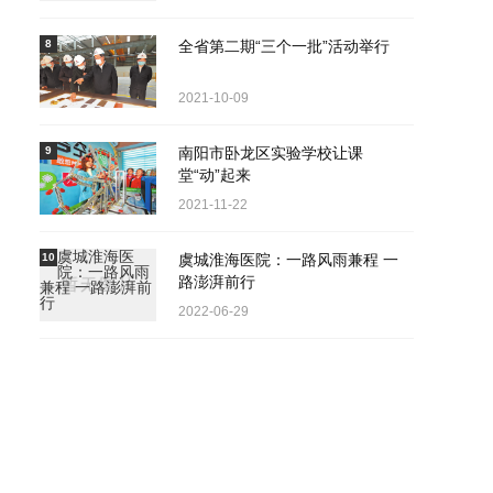
8
全省第二期“三个一批”活动举行
2021-10-09
9
南阳市卧龙区实验学校让课
堂“动”起来
2021-11-22
10
虞城淮海医院：一路风雨兼程 一
路澎湃前行
2022-06-29