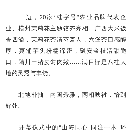
一边，20家“桂字号”农业品牌代表企
业、横州茉莉花主题馆齐亮相。广西大米饭
香四溢，茉莉花茶清芬袭人，六堡茶口感醇
厚，荔浦芋头粉糯绵密，融安金桔清甜脆
口，陆川土猪皮薄肉嫩……满目皆是八桂大
地的灵秀与丰饶。
北地朴拙，南国秀雅，两相映衬，恰到
好处。
开幕仪式中的“山海同心 同注一水”环