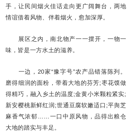
手，让民间烟火佳话走向更广阔舞台，两地
情谊借着风物、伴着烟火，愈加深厚。
展区之内，南北物产一一摆开，一物一
味，皆是一方水土的滋养。
一边，20家“豫字号”农产品错落陈列。
磨得细润的面粉，带着大地的芬芳;枣花馍做
得精巧，融入乡土的温度;金黄小米颗粒紧实;
新安樱桃新鲜红润;世通豆腐软嫩适口;平舆芝
麻香气浓郁……一口中原风物，品得出粮仓
大地的踏实与丰足。