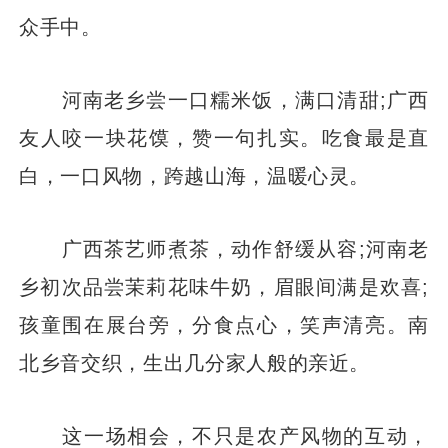
众手中。
河南老乡尝一口糯米饭，满口清甜;广西
友人咬一块花馍，赞一句扎实。吃食最是直
白，一口风物，跨越山海，温暖心灵。
广西茶艺师煮茶，动作舒缓从容;河南老
乡初次品尝茉莉花味牛奶，眉眼间满是欢喜;
孩童围在展台旁，分食点心，笑声清亮。南
北乡音交织，生出几分家人般的亲近。
这一场相会，不只是农产风物的互动，