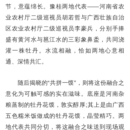
节，意蕴绵长。豫桂两地代表——河南省农
业农村厅二级巡视员胡若哲与广西壮族自治
区农业农村厅二级巡视员李豪兵，分别手捧
盛有黄河水与邕江水的三彩象鼻盉，共同浇
灌一株牡丹。水流相融，恰如两地心意相
通、深情共汇。
随后揭晓的“共拼一馍”，则将这份融合之
意化为可触可感的实在滋味。底座是河南杂
粮蒸制的牡丹花馍，敦实醇厚;其上是由广西
五色糯米饭做成的牡丹花馍，晶莹精巧。两
地代表共同分切，将这融合之味送到现场观