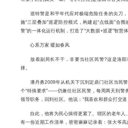
巡特警是和平年代应对极端危险任务的尖刀，是
施“三层叠加”巡逻防控模式，构建起“点线面”合
警”的一体化运行机制，打造了“大数据+巡逻”智
心系万家 暖如春风
放着副局长不干，非要当社区民警?这是洛阳市
择。
潘丹勇2009年从机关下沉到定鼎门社区当民警
个“特殊要求”——仍兼任社区民警，每周两天到警
领导职务，回到社区。他说：“我喜欢和群众打交道
自此，他将为民心揣得更紧了。辖区的老年人、
有一份近期工作清单，密密麻麻记录着：张大爷高