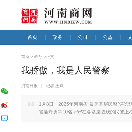
首页
|
政务
|
公司
|
公益
|
首页
>
政务
>
正文
我骄傲，我是人民警察
河南日报
|
记者 王斌
1月8日，2025年河南省“最美基层民警”
警潘丹勇等10名坚守在各基层战线的民警上