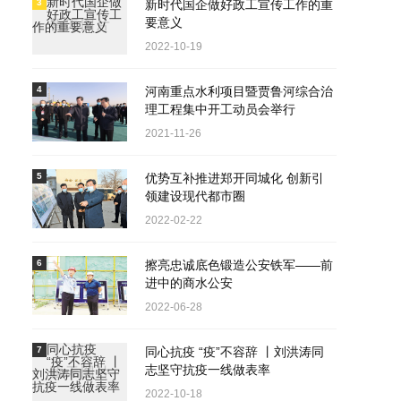
3
新时代国企做好政工宣传工作的重
要意义
2022-10-19
4
河南重点水利项目暨贾鲁河综合治
理工程集中开工动员会举行
2021-11-26
5
优势互补推进郑开同城化 创新引
领建设现代都市圈
2022-02-22
6
擦亮忠诚底色锻造公安铁军——前
进中的商水公安
2022-06-28
7
同心抗疫 “疫”不容辞 丨刘洪涛同
志坚守抗疫一线做表率
2022-10-18