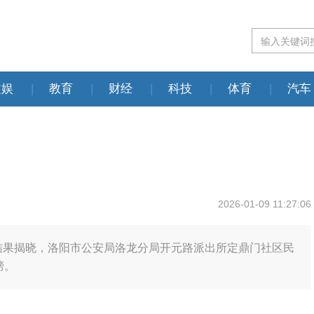
文娱
|
教育
|
财经
|
科技
|
体育
|
汽车
2026-01-09 11:27:06
评选结果揭晓，洛阳市公安局洛龙分局开元路派出所定鼎门社区民
榜。