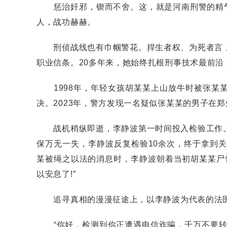
惩治奸邪，锲而不舍。这，就是河南刑警的精气神
人，战功赫赫。
刑侦战线也有巾帼警花。捍生者权、为死者言，
职业信条。20多年来，她始终扎根刑事技术最前沿
1998年，年轻女孩胡某某上山放牛时被张某某
决。2023年，警方发现一名疑似张某某的男子在
战机稍纵即逝，李静波第一时间投入检验工作。
保万无一失，李静波反复检验10余次，终于拿到
某被绳之以法的消息时，李静波朝着当初胡某某尸
以安息了!”
追寻真相的漫漫征途上，以李静波为代表的法医
“你好，检测到你正遭遇电信诈骗，千万不要转账