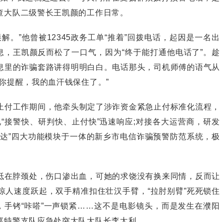
查大队二级警长王凯颜的工作日常。
”他曾被12345政务工单“推着”回拨电话，起因是一名出
息，王凯颜反而松了一口气，因为“终于能打通他电话了”。趁
息里的诈骗套路讲得明明白白。电话那头，司机师傅的语气从
你提醒，我的血汗钱保住了。”
付工作期间，他牵头制定了涉诈资金紧急止付标准化流程，
“接警快、研判快、止付快”迅速响应;对接各大运营商，研发
下达”四大功能模块于一体的新乡市电信诈骗预警防范系统，极
抵在脖颈处，伤口渗出血，可她的求饶没有换来同情，反而让
惊人速度跃起，双手精准扣住壮汉手臂，“拉肘别臂”死死锁住
，手铐“咔嗒”一声锁紧……这不是电影镜头，而是发生在濮阳
巡特警支队应急处突大队大队长李太利。