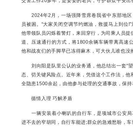
交警工作20多年，是妥妥的老兵，守护群众平安出
2024年2月，一场强降雪席卷我省中东部地区
员被困。“大家关闭空调节约燃油，救援马上到位!
他带领队员闪烁着警灯，来回穿行，为司乘人员提
道、压速通行的方式，将1800余辆车辆带离高
他和战友们的手脚早已冻得麻木，可大伙儿谁也没
刘向阳是队里公认的业务通，他总结出一套“望闻
态、切关键风险点。近年来，凭借这个工作法，他
全隐患1500余起，由他参与处理的交通事故，保持
循情入理 巧解矛盾
一辆安装着小喇叭的自行车，是项城市公安局花
进不去的窄胡同，自行车能进;群众的急难愁盼，车