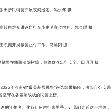
派出所民辅警开展夜间巡逻。冯永华 摄
高岭向群众讲述自行车小喇叭宣传内容。姚金耀 摄
王凯颜开展接警止付工作。马旭阳 摄
民辅警在路面清除树障，保障群众出行安全。田贝贝 摄
025年河南省“最美基层民警”评选结果揭晓，洛阳市公安局
名坚守在各基层战线的民警上榜。
途的守护者、化解纠纷的行家里手。让我们走近这一群体，