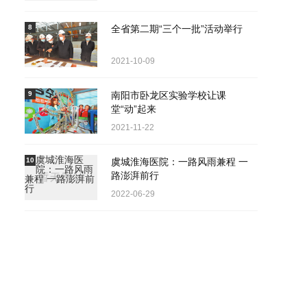
8
全省第二期“三个一批”活动举行
2021-10-09
9
南阳市卧龙区实验学校让课
堂“动”起来
2021-11-22
10
虞城淮海医院：一路风雨兼程 一
路澎湃前行
2022-06-29