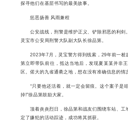
探寻他们在基层书写的最美故事。
惩恶扬善 风雨兼程
公安战线，刑警是维护正义、铲除邪恶的利剑。
灵宝市公安局刑警大队副大队长徐品第。
2023年7月，灵宝警方得到线索，29年前一
第立即带队前往，抵达当地后，发现夏某某并非王
区。偌大的九省通衢之地，想在没有准确信息的情
“只要他还活着，就一定会留痕。这个案子是咱
掉!”徐品第鼓励大家。
顶着炎炎烈日，徐品第和战友们围绕车站、工地
定了嫌犯的活动踪迹，成功将其抓获。