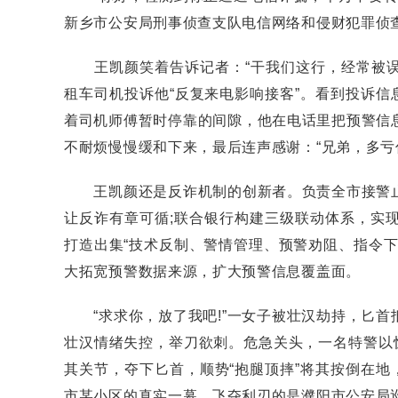
新乡市公安局刑事侦查支队电信网络和侵财犯罪侦
王凯颜笑着告诉记者：“干我们这行，经常被误解。
租车司机投诉他“反复来电影响接客”。看到投诉信
着司机师傅暂时停靠的间隙，他在电话里把预警信
不耐烦慢慢缓和下来，最后连声感谢：“兄弟，多亏
王凯颜还是反诈机制的创新者。负责全市接警止
让反诈有章可循;联合银行构建三级联动体系，实现
打造出集“技术反制、警情管理、预警劝阻、指令
大拓宽预警数据来源，扩大预警信息覆盖面。
“求求你，放了我吧!”一女子被壮汉劫持，匕首
壮汉情绪失控，举刀欲刺。危急关头，一名特警以
其关节，夺下匕首，顺势“抱腿顶摔”将其按倒在地
市某小区的真实一幕。飞夺利刃的是濮阳市公安局