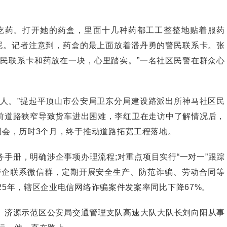
药。打开她的药盒，里面十几种药都工工整整地贴着服药
亲昵。记者注意到，药盒的最上面放着潘丹勇的警民联系卡。张
警民联系卡和药放在一块，心里踏实。”一名社区民警在群众心
。”提起平顶山市公安局卫东分局建设路派出所神马社区民
前道路狭窄导致货车进出困难，李红卫在走访中了解情况后，
调会，历时3个月，终于推动道路拓宽工程落地。
册，明确涉企事项办理流程;对重点项目实行“一对一”跟踪
警企联系微信群，定期开展安全生产、防范诈骗、劳动合同等
25年，辖区企业电信网络诈骗案件发案率同比下降67%。
济源示范区公安局交通管理支队高速大队大队长刘向阳从事