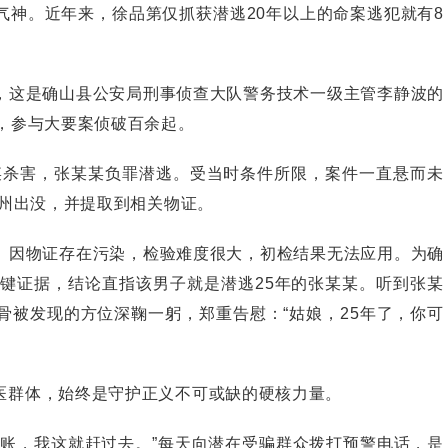
。近年来，徐品第仅抓获潜逃20年以上的命案逃犯就有8
这是确山县公安局刑事侦查大队警务技术一级主管李静波的
，参与大要案侦破百余起。
杀害，张某某负罪潜逃。受当时条件所限，案件一直悬而未
郑州出没，并提取到相关物证。
因物证存在污染，检验难度很大，初检结果无法应用。为确
关键证据，结论直指该男子就是潜逃25年的张某某。听到张某
骨被发现的方位深鞠一躬，郑重告慰：“姑娘，25年了，你可
群体，始终是守护正义不可或缺的硬核力量。
，我这就赶过去。”每天向潜在受骗群众拨打预警电话，是