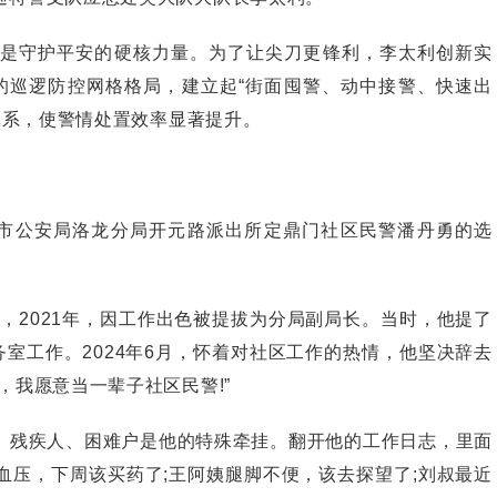
守护平安的硬核力量。为了让尖刀更锋利，李太利创新实
围的巡逻防控网格格局，建立起“街面囤警、动中接警、快速出
慧体系，使警情处置效率显著提升。
公安局洛龙分局开元路派出所定鼎门社区民警潘丹勇的选
，2021年，因工作出色被提拔为分局副局长。当时，他提了
务室工作。2024年6月，怀着对社区工作的热情，他坚决辞去
，我愿意当一辈子社区民警!”
残疾人、困难户是他的特殊牵挂。翻开他的工作日志，里面
血压，下周该买药了;王阿姨腿脚不便，该去探望了;刘叔最近