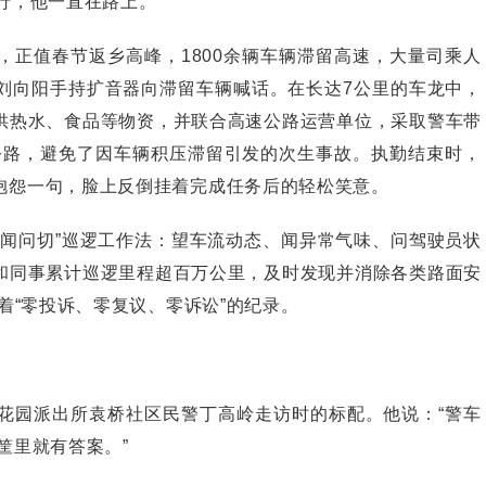
行，他一直在路上。
，正值春节返乡高峰，1800余辆车辆滞留高速，大量司乘人
”刘向阳手持扩音器向滞留车辆喊话。在长达7公里的车龙中，
供热水、食品等物资，并联合高速公路运营单位，采取警车带
速公路，避免了因车辆积压滞留引发的次生事故。执勤结束时，
抱怨一句，脸上反倒挂着完成任务后的轻松笑意。
问切”巡逻工作法：望车流动态、闻异常气味、问驾驶员状
和同事累计巡逻里程超百万公里，及时发现并消除各类路面安
着“零投诉、零复议、零诉讼”的纪录。
园派出所袁桥社区民警丁高岭走访时的标配。他说：“警车
筐里就有答案。”