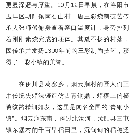
更显深邃与厚重。10月12日早晨，在洛阳市
孟津区朝阳镇南石山村，唐三彩烧制技艺传
承人张师傅俯身查看窑口温度计，身旁排列
着刚刚素烧完成的坯体。其貌不扬的村落，
因传承并发扬1300年前的三彩制陶技艺，获
得了三彩小镇的美誉。
在伊川县葛寨乡，烟云涧村的匠人们正
用传统失蜡法铸造仿古青铜鼎，蜡模上的饕
餮纹路精细如发，这里是闻名全国的“青铜小
镇”。烟云涧东南，跨过北汝河，汝阳县三屯
镇东堡村的千亩旱稻田里，沉甸甸的稻穗泛