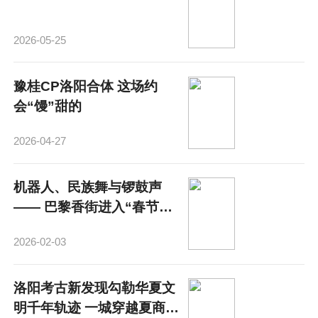
2026-05-25
豫桂CP洛阳合体 这场约
会“馒”甜的
2026-04-27
机器人、民族舞与锣鼓声
—— 巴黎香街进入“春节时
间”
2026-02-03
洛阳考古新发现勾勒华夏文
明千年轨迹 一城穿越夏商汉