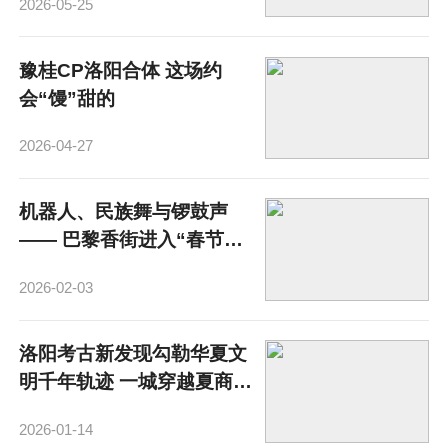
2026-05-25
豫桂CP洛阳合体 这场约
会“馒”甜的
2026-04-27
机器人、民族舞与锣鼓声
—— 巴黎香街进入“春节时
间”
2026-02-03
洛阳考古新发现勾勒华夏文
明千年轨迹 一城穿越夏商汉
魏
2026-01-14